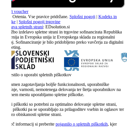
2026 Ortenia. Vse pravice pridržane.
Splošni pogoji
|
Kodeks in
politike
|
Splošni pogoji trgovine
Izdelava spletnih strani
: EDsolution.si
Naložbo izdelavo spletne strani in trgovine sofinancirata Republika
Slovenija in Evropska unija iz Evropskega sklada za regionalni
razvoj. Sofinanciranje je bilo pridobljeno preko vavčerja za digitalni
marketing.
Obvestilo o uporabi spletnih piškotkov
Za namen zagotavljanja boljše funkcionalnosti, uporabniške
izkušnje, varnosti, nemotenega delovanja ter štetja uporabnikov na
spletnem mestu uporabljamo spletne piškotke.
Nujni piškotki so potrebni za optimalno delovanje spletne strani,
ostali piškotki pa se uporabljajo za prilagoditev vsebin in oglasov ter
analizo obiskanosti spletne strani.
Za več informacij si preberite
pojasnilo o spletnih piškotkih
, kjer