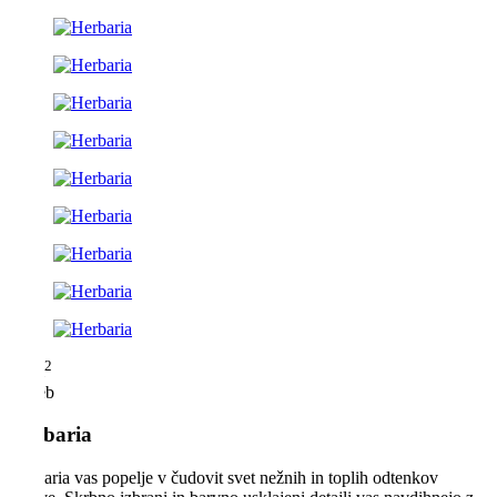
2
34 m
2 oseb
Herbaria
Herbaria vas popelje v čudovit svet nežnih in toplih odtenkov