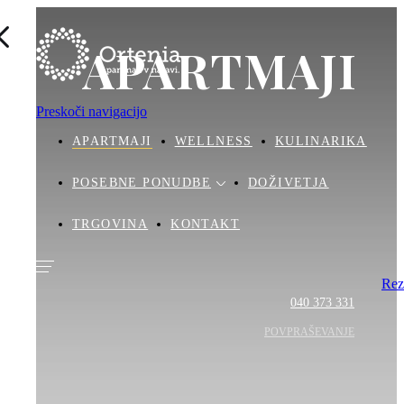
APARTMAJI
Preskoči navigacijo
APARTMAJI
WELLNESS
KULINARIKA
POSEBNE PONUDBE
DOŽIVETJA
TRGOVINA
KONTAKT
Rez
040 373 331
POVPRAŠEVANJE