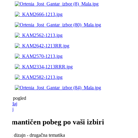
360° pogled
Spredaj
Zadaj
Romantičen pobeg po vaši izbiri
Enak dizajn - drugačna tematika