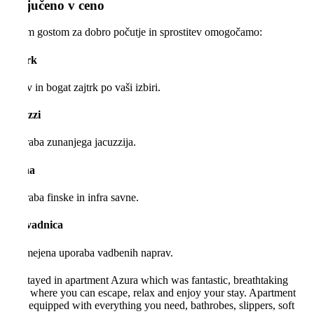
Vključeno v ceno
Našim gostom za dobro počutje in sprostitev omogočamo:
Zajtrk
Zdrav in bogat zajtrk po vaši izbiri.
Jacuzzi
Uporaba zunanjega jacuzzija.
Savna
Uporaba finske in infra savne.
Telovadnica
Neomejena uporaba vadbenih naprav.
We stayed in apartment Azura which was fantastic, breathtaking
view where you can escape, relax and enjoy your stay. Apartment
fully equipped with everything you need, bathrobes, slippers, soft