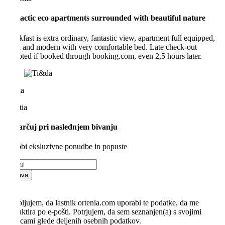
Fantactic eco apartments surrounded with beautiful nature
Breakfast is extra ordinary, fantastic view, apartment full equipped,
clean and modern with very comfortable bed. Late check-out
accepted if booked through booking.com, even 2,5 hours later.
Ti&da
Croatia
Privarčuj pri naslednjem bivanju
Pridobi eksluzivne ponudbe in popuste
Prijava
Dovoljujem, da lastnik ortenia.com uporabi te podatke, da me
kontaktira po e-pošti. Potrjujem, da sem seznanjen(a) s svojimi
pravicami glede deljenih osebnih podatkov.