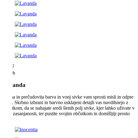
2
34 m
2 oseb
Lavanda
Nežna in prečudovita barva in vonj sivke vam sprosti misli in odpre
duha. Skrbno izbrani in barvno usklajeni detajli vas navdihnejo z
občutkom, da se nahajate sredi širnih polj sivke, kjer lahko uživate v
svoji zasanjanosti, ter pustite svojim občutkom in domišljiji prosto
pot.