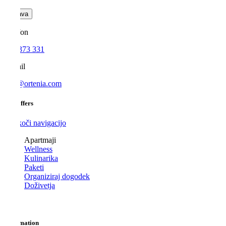
Prijava
Telefon
040 373 331
E-mail
info@ortenia.com
Our offers
Preskoči navigacijo
Apartmaji
Wellness
Kulinarika
Paketi
Organiziraj dogodek
Doživetja
Information