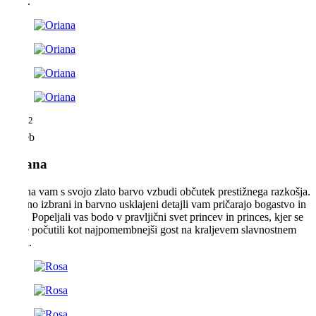
nebu.
2
34 m
2 oseb
Oriana
Oriana vam s svojo zlato barvo vzbudi občutek prestižnega razkošja.
Skrbno izbrani in barvno usklajeni detajli vam pričarajo bogastvo in
blišč. Popeljali vas bodo v pravljični svet princev in princes, kjer se
boste počutili kot najpomembnejši gost na kraljevem slavnostnem
plesu.