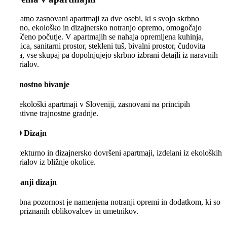
Unikatno zasnovani apartmaji za dve osebi, ki s svojo skrbno
izbrano, ekološko in dizajnersko notranjo opremo, omogočajo
sproščeno počutje. V apartmajih se nahaja opremljena kuhinja,
spalnica, sanitarni prostor, stekleni tuš, bivalni prostor, čudovita
terasa, vse skupaj pa dopolnjujejo skrbno izbrani detajli iz naravnih
materialov.
Trajnostno bivanje
Prvi ekološki apartmaji v Sloveniji, zasnovani na principih
inovativne trajnostne gradnje.
ECO Dizajn
Arhitekturno in dizajnersko dovršeni apartmaji, izdelani iz ekoloških
materialov iz bližnje okolice.
Notranji dizajn
Posebna pozornost je namenjena notranji opremi in dodatkom, ki so
delo priznanih oblikovalcev in umetnikov.