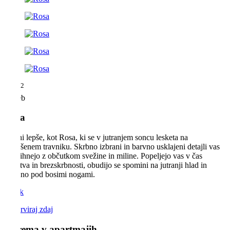
2
34 m
2 oseb
Rosa
Nič ni lepše, kot Rosa, ki se v jutranjem soncu lesketa na
pokošenem travniku. Skrbno izbrani in barvno usklajeni detajli vas
navdihnejo z občutkom svežine in miline. Popeljejo vas v čas
otroštva in brezskrbnosti, obudijo se spomini na jutranji hlad in
svežino pod bosimi nogami.
Cenik
Rezerviraj zdaj
Oprema v apartmajih