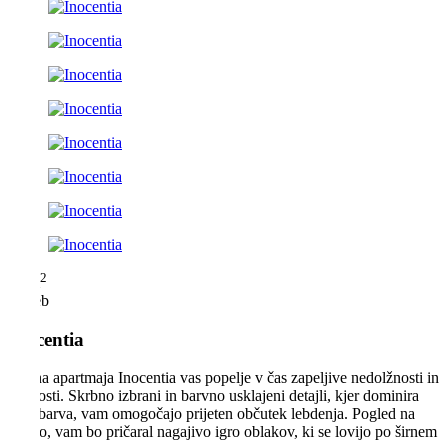
2
34 m
2 oseb
Inocentia
Belina apartmaja Inocentia vas popelje v čas zapeljive nedolžnosti in
nežnosti. Skrbno izbrani in barvno usklajeni detajli, kjer dominira
bela barva, vam omogočajo prijeten občutek lebdenja. Pogled na
belino, vam bo pričaral nagajivo igro oblakov, ki se lovijo po širnem