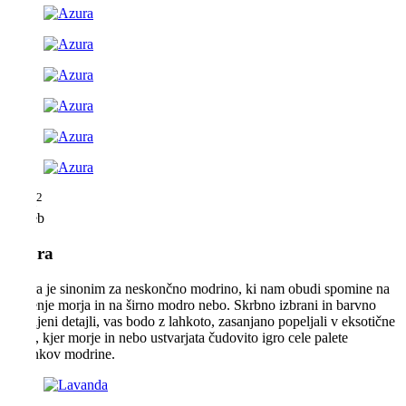
2
34 m
2 oseb
Azura
Azura je sinonim za neskončno modrino, ki nam obudi spomine na
šumenje morja in na širno modro nebo. Skrbno izbrani in barvno
usklajeni detajli, vas bodo z lahkoto, zasanjano popeljali v eksotične
kraje, kjer morje in nebo ustvarjata čudovito igro cele palete
odtenkov modrine.