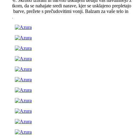
narave. Skrbno izbrani in barvno usklajeni detajli vas navdihnejo z
občutkom, da se nahajate sredi narave, kjer se usklajeno prepletajo
tople barve, prežete s prečudovitimi vonji. Balzam za vaše telo in
dušo.