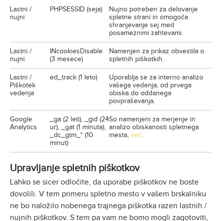
Lastni /
PHPSESSID (seja)
Nujno potreben za delovanje
nujni
spletne strani in omogoča
shranjevanje sej med
posameznimi zahtevami.
Lastni /
INcookiesDisable
Namenjen za prikaz obvestila o
nujni
(3 mesece)
spletnih piškotkih.
Lastni /
ed_track (1 leto)
Uporablja se za interno analizo
Piškotek
vašega vedenja, od prvega
vedenja
obiska do oddanega
povpraševanja.
Google
_ga (2 leti), _gid (24
So namenjeni za merjenje in
Analytics
ur), _gat (1 minuta),
analizo obiskanosti spletnega
_dc_gtm_* (10
mesta,
več
.
minut)
Upravljanje spletnih piškotkov
Lahko se sicer odločite, da uporabe piškotkov ne boste
dovolili. V tem primeru spletno mesto v vašem brskalniku
ne bo naložilo nobenega trajnega piškotka razen lastnih /
nujnih piškotkov. S tem pa vam ne bomo mogli zagotoviti,