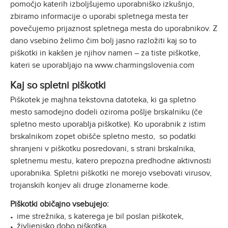
pomočjo katerih izboljšujemo uporabniško izkušnjo,
zbiramo informacije o uporabi spletnega mesta ter
povečujemo prijaznost spletnega mesta do uporabnikov. Z
dano vsebino želimo čim bolj jasno razložiti kaj so to
piškotki in kakšen je njihov namen – za tiste piškotke,
kateri se uporabljajo na www.charmingslovenia.com
Kaj so spletni piškotki
Piškotek je majhna tekstovna datoteka, ki ga spletno
mesto samodejno dodeli oziroma pošlje brskalniku (če
spletno mesto uporablja piškotke). Ko uporabnik z istim
brskalnikom zopet obišče spletno mesto, so podatki
shranjeni v piškotku posredovani, s strani brskalnika,
spletnemu mestu, katero prepozna predhodne aktivnosti
uporabnika. Spletni piškotki ne morejo vsebovati virusov,
trojanskih konjev ali druge zlonamerne kode.
Piškotki običajno vsebujejo:
ime strežnika, s katerega je bil poslan piškotek,
življenjsko dobo piškotka,